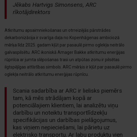
Jēkabs Hartvigs Simonsens, ARC
rīkotājdirektors
Atkritumu apsaimniekošanas un otrreizējās pārstrādes
dekarbonizācija ir svarīga daļa no Kopenhāgenas ambiciozā
mērķa līdz 2025. gadam kļūt par pasaulē pirmo oglekļa neitrālo
galvaspilsētu. ARC ikoniskā Amager Bakke atkritumu enerģijas
rūpnīca ar jumta slēpošanas trasi un atpūtas zonu ir pilsētas
ilgtspējīgas attīstības simbols. ARC mērķis ir kļūt par pasaulē pirmo
oglekļa neitrālo atkritumu enerģijas rūpnīcu.
Scania sadarbība ar ARC ir lielisks piemērs
tam, kā mēs strādājam kopā ar
potenciālajiem klientiem, lai analizētu viņu
darbību un noteiktu transportlīdzekļu
specifikācijas un darbības pielāgojumus,
kas viņiem nepieciešami, lai pārietu uz
elektrisko transportu. Ar labu produktu vien