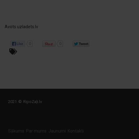
Avots uzladets.lv
0
0
2021 © RipoZaļi.lv
Sākums
Par mums
Jaunumi
Kontakti