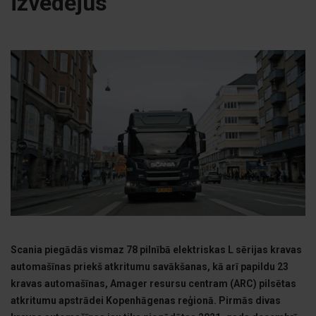
izvedējus
Scania piegādās vismaz 78 pilnībā elektriskas L sērijas kravas
automašīnas priekš atkritumu savākšanas, kā arī papildu 23
kravas automašīnas, Amager resursu centram (ARC) pilsētas
atkritumu apstrādei Kopenhāgenas reģionā. Pirmās divas