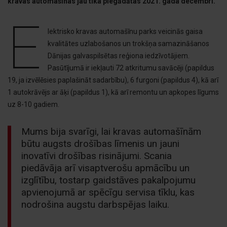
kravas automašīnas jau tika piegādātas 2021. gada decembrī.
E
lektrisko kravas automašīnu parks veicinās gaisa
kvalitātes uzlabošanos un trokšņa samazināšanos
Dānijas galvaspilsētas reģiona iedzīvotājiem.
Pasūtījumā ir iekļauti 72 atkritumu savācēji (papildus
19, ja izvēlēsies paplašināt sadarbību), 6 furgoni (papildus 4), kā arī
1 autokrāvējs ar āķi (papildus 1), kā arī remontu un apkopes līgums
uz 8-10 gadiem.
Mums bija svarīgi, lai kravas automašīnām
būtu augsts drošības līmenis un jauni
inovatīvi drošības risinājumi. Scania
piedāvāja arī visaptverošu apmācību un
izglītību, tostarp gaidstāves pakalpojumu
apvienojumā ar spēcīgu servisa tīklu, kas
nodrošina augstu darbspējas laiku.