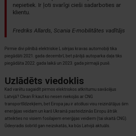
nepietiek. Ir ļoti svarīgi cieši sadarboties ar
klientu.
Fredriks Allards, Scania E-mobilitātes vadītājs
Pirmie divi pilnībā elektriskie L sērijas kravas automobiļi tika
piegādāti 2021. gada decembrī, bet pārējā autoparka daļa tiks
piegādāta 2022. gada laikā un 2023. gada pirmajā pusē.
Uzlādēts viedoklis
Kad varētu sagaidīt pirmos elektriskos atkritumu savācējus
Latvijā? Clean R kaut ko nesen niekojās ar CNG
transportlīdzekļiem, bet Eiropa jau ir atcēlusi visu reizinātājus šim
enerģijas veidam un karš Ukrainā pasteidzinās Eiropu ātrāk
atteikties no visiem fosilajiem enerģijas veidiem (tai skaitā CNG).
Ūdeņradis šobrīd gan neizskatās, ka būs Latvijā aktuāls.