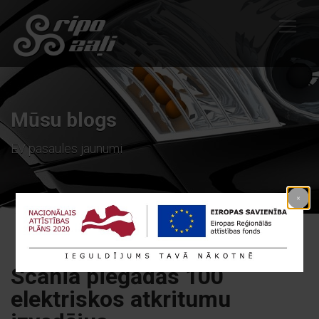
Mūsu blogs
EV pasaules jaunumi
Scania piegādās 100
elektriskos atkritumu