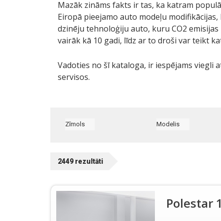
Mazāk zināms fakts ir tas, ka katram populār
Eiropā pieejamo auto modeļu modifikācijas, k
dzinēju tehnoloģiju auto, kuru CO2 emisija
vairāk kā 10 gadi, līdz ar to droši var teikt
Vadoties no šī kataloga, ir iespējams viegli 
servisos.
Zīmols
Modelis
2449
rezultāti
Polestar 