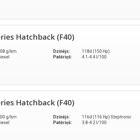
ries Hatchback (F40)
08 g/km
Dzinējs:
118d (150 Hp)
iesel
Patēriņš:
4.1-4.4 l/100
ries Hatchback (F40)
00 g/km
Dzinējs:
116d (116 Hp) Steptronic
iesel
Patēriņš:
3.8-4.2 l/100