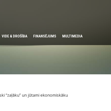
VIDE & DROŠĪBA
FINANSĒJUMS
MULTIMEDIA
tiski “zaļāku” un jūtami ekonomiskāku