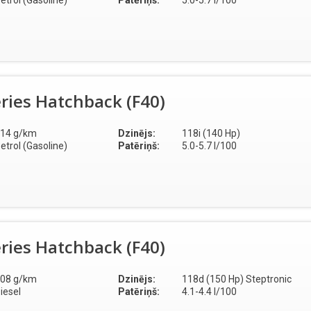
etrol (Gasoline)
Patēriņš:
5.0-5.7 l/100
ries Hatchback (F40)
14 g/km
Dzinējs:
118i (140 Hp)
etrol (Gasoline)
Patēriņš:
5.0-5.7 l/100
ries Hatchback (F40)
08 g/km
Dzinējs:
118d (150 Hp) Steptronic
iesel
Patēriņš:
4.1-4.4 l/100