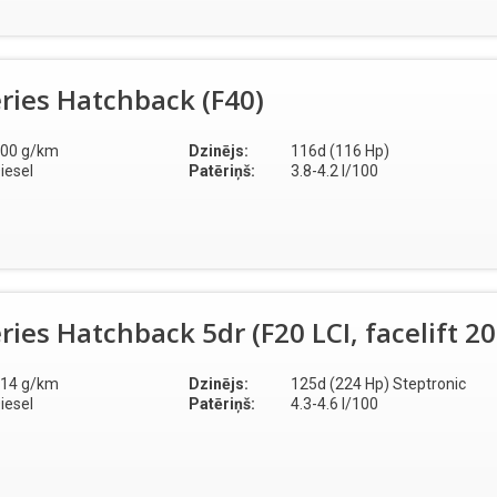
ries Hatchback (F40)
00 g/km
Dzinējs:
116d (116 Hp)
iesel
Patēriņš:
3.8-4.2 l/100
ies Hatchback 5dr (F20 LCI, facelift 2
14 g/km
Dzinējs:
125d (224 Hp) Steptronic
iesel
Patēriņš:
4.3-4.6 l/100