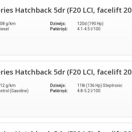
ies Hatchback 5dr (F20 LCI, facelift 2
08 g/km
Dzinējs:
120d (190 Hp)
iesel
Patēriņš:
4.1-4.5 l/100
ies Hatchback 5dr (F20 LCI, facelift 2
12 g/km
Dzinējs:
118i (136 Hp) Steptronic
etrol (Gasoline)
Patēriņš:
4.8-5.2 l/100