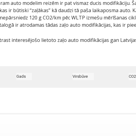
am auto modelim reizēm ir pat vismaz ducis modifikāciju. Ša
as ir būtiski “zaļākas” kā daudzi tā paša laikaposma auto. K
s nepārsniedz 120 g CO2/km pēc WLTP izmešu mērīšanas cikla
 katalogā ir atrodamas tādas zaļo auto modifikācijas, kas ir 
atrast interesējošo lietoto zaļo auto modifikācijas gan Latvij
Gads
Virsbūve
CO2
1