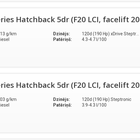
ies Hatchback 5dr (F20 LCI, facelift 2
13 g/km
Dzinējs:
120d (190 Hp) xDrive Steptronic
iesel
Patēriņš:
4.3-4.7 l/100
ies Hatchback 5dr (F20 LCI, facelift 2
03 g/km
Dzinējs:
120d (190 Hp) Steptronic
iesel
Patēriņš:
3.9-4.3 l/100