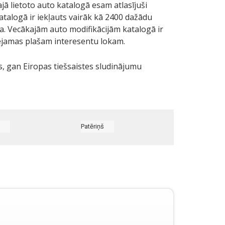
jā lietoto auto katalogā esam atlasījuši
atalogā ir iekļauts vairāk kā 2400 dažādu
. Vecākajām auto modifikācijām katalogā ir
pieejamas plašam interesentu lokam.
as, gan Eiropas tiešsaistes sludinājumu
Patēriņš