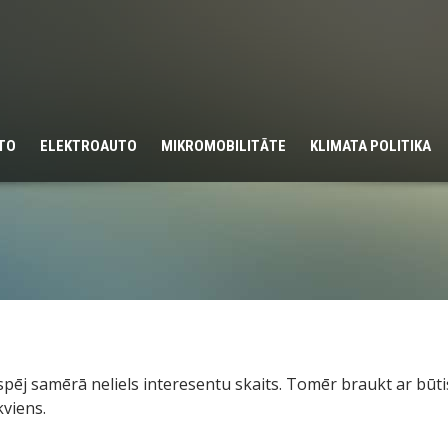
UTO
ELEKTROAUTO
MIKROMOBILITĀTE
KLIMATA POLITIKA
 spēj samērā neliels interesentu skaits. Tomēr braukt ar bū
kviens.