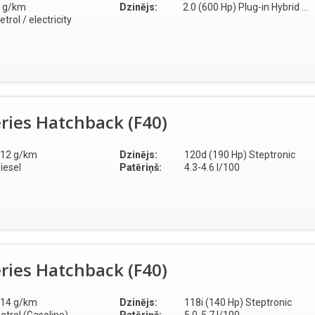
 g/km
Dzinējs:
2.0 (600 Hp) Plug-in Hybrid AWD
etrol / electricity
ries Hatchback (F40)
12 g/km
Dzinējs:
120d (190 Hp) Steptronic
iesel
Patēriņš:
4.3-4.6 l/100
ries Hatchback (F40)
14 g/km
Dzinējs:
118i (140 Hp) Steptronic