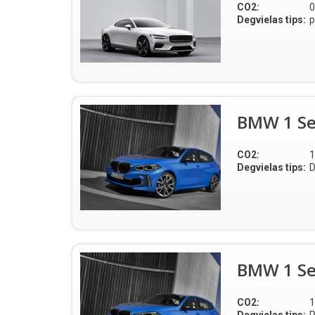
CO2:
0
Degvielas tips:
p
BMW 1 Se
CO2:
1
Degvielas tips:
D
BMW 1 Se
CO2:
1