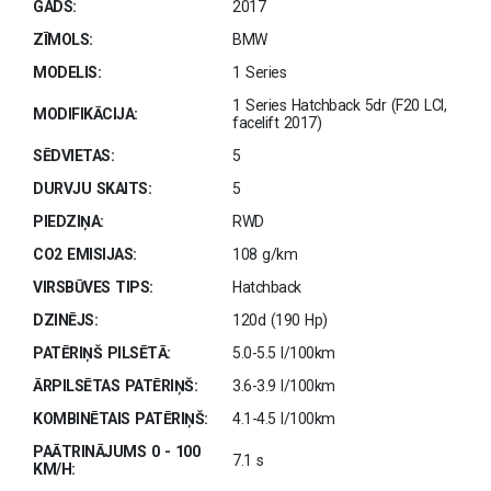
GADS:
2017
ZĪMOLS:
BMW
MODELIS:
1 Series
1 Series Hatchback 5dr (F20 LCI,
MODIFIKĀCIJA:
facelift 2017)
SĒDVIETAS:
5
DURVJU SKAITS:
5
PIEDZIŅA:
RWD
CO2 EMISIJAS:
108 g/km
VIRSBŪVES TIPS:
Hatchback
DZINĒJS:
120d (190 Hp)
PATĒRIŅŠ PILSĒTĀ:
5.0-5.5 l/100km
ĀRPILSĒTAS PATĒRIŅŠ:
3.6-3.9 l/100km
KOMBINĒTAIS PATĒRIŅŠ:
4.1-4.5 l/100km
PAĀTRINĀJUMS 0 - 100
7.1 s
KM/H: