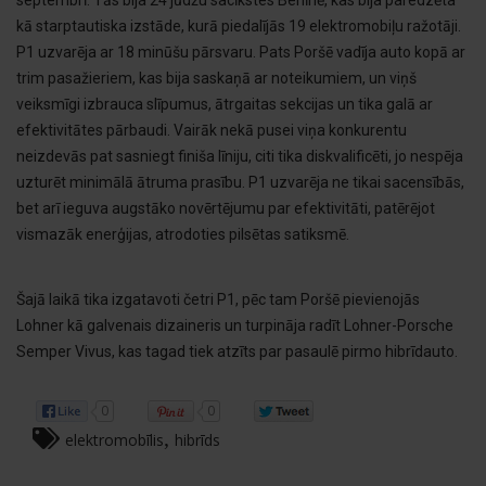
kā starptautiska izstāde, kurā piedalījās 19 elektromobiļu ražotāji.
P1 uzvarēja ar 18 minūšu pārsvaru. Pats Poršē vadīja auto kopā ar
trim pasažieriem, kas bija saskaņā ar noteikumiem, un viņš
veiksmīgi izbrauca slīpumus, ātrgaitas sekcijas un tika galā ar
efektivitātes pārbaudi. Vairāk nekā pusei viņa konkurentu
neizdevās pat sasniegt finiša līniju, citi tika diskvalificēti, jo nespēja
uzturēt minimālā ātruma prasību. P1 uzvarēja ne tikai sacensībās,
bet arī ieguva augstāko novērtējumu par efektivitāti, patērējot
vismazāk enerģijas, atrodoties pilsētas satiksmē.
Šajā laikā tika izgatavoti četri P1, pēc tam Poršē pievienojās
Lohner kā galvenais dizaineris un turpināja radīt Lohner-Porsche
Semper Vivus, kas tagad tiek atzīts par pasaulē pirmo hibrīdauto.
0
0
,
elektromobīlis
hibrīds