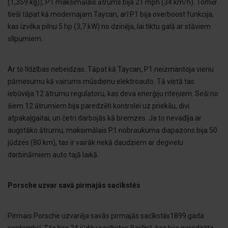
(1,359 kg)), P1 maksimālais ātrums bija 21 mph (34 km/h). Tomēr
tieši tāpat kā modernajam Taycan, arī P1 bija overboost funkcija,
kas izvilka pilnu 5 hp (3,7 kW) no dzinēja, lai tiktu galā ar stāviem
slīpumiem.
Ar to līdzības nebeidzas. Tāpat kā Taycan, P1 neizmantoja vienu
pārnesumu kā vairums mūsdienu elektroauto. Tā vietā tas
iebūvēja 12 ātrumu regulatoru, kas deva enerģiju riteņiem. Seši no
šiem 12 ātrumiem bija paredzēti kontrolei uz priekšu, divi
atpakaļgaitai, un četri darbojās kā bremzes. Ja to nevadīja ar
augstāko ātrumu, maksimālais P1 nobraukuma diapazons bija 50
jūdzes (80 km), tas ir vairāk nekā daudziem ar degvielu
darbināmiem auto tajā laikā.
Porsche uzvar savā pirmajās sacīkstēs
Pirmais Porsche uzvarēja savās pirmajās sacīkstēs1899.gada
septembrī. Tās bija 24 jūdžu sacīkstes Berlīnē, kas bija paredzēta