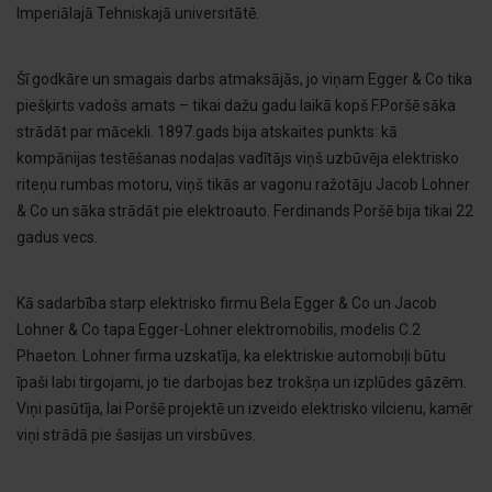
Imperiālajā Tehniskajā universitātē.
Šī godkāre un smagais darbs atmaksājās, jo viņam Egger & Co tika
piešķirts vadošs amats – tikai dažu gadu laikā kopš F.Poršē sāka
strādāt par mācekli. 1897.gads bija atskaites punkts: kā
kompānijas testēšanas nodaļas vadītājs viņš uzbūvēja elektrisko
riteņu rumbas motoru, viņš tikās ar vagonu ražotāju Jacob Lohner
& Co un sāka strādāt pie elektroauto. Ferdinands Poršē bija tikai 22
gadus vecs.
Kā sadarbība starp elektrisko firmu Bela Egger & Co un Jacob
Lohner & Co tapa Egger-Lohner elektromobilis, modelis C.2
Phaeton. Lohner firma uzskatīja, ka elektriskie automobiļi būtu
īpaši labi tirgojami, jo tie darbojas bez trokšņa un izplūdes gāzēm.
Viņi pasūtīja, lai Poršē projektē un izveido elektrisko vilcienu, kamēr
viņi strādā pie šasijas un virsbūves.