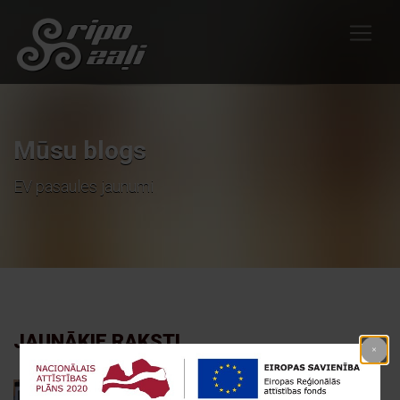
Mūsu blogs
EV pasaules jaunumi
JAUNĀKIE RAKSTI
Eleport atver jaunas uzlādes stacijas – bezmaksas