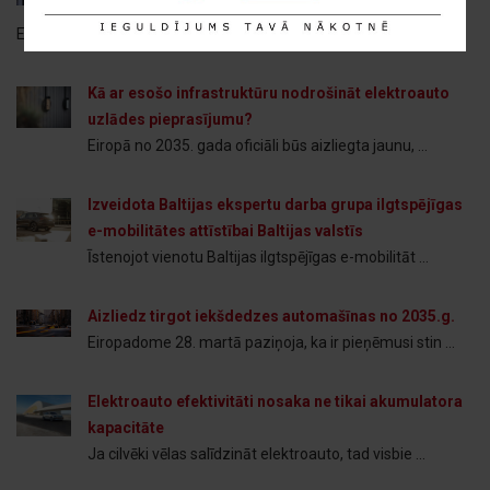
uzlāde
Elektroauto uzlādes tīkls “Eleport” turpina attīstī ...
Kā ar esošo infrastruktūru nodrošināt elektroauto
uzlādes pieprasījumu?
Eiropā no 2035. gada oficiāli būs aizliegta jaunu, ...
Izveidota Baltijas ekspertu darba grupa ilgtspējīgas
e-mobilitātes attīstībai Baltijas valstīs
Īstenojot vienotu Baltijas ilgtspējīgas e-mobilitāt ...
Aizliedz tirgot iekšdedzes automašīnas no 2035.g.
Eiropadome 28. martā paziņoja, ka ir pieņēmusi stin ...
Elektroauto efektivitāti nosaka ne tikai akumulatora
kapacitāte
Ja cilvēki vēlas salīdzināt elektroauto, tad visbie ...