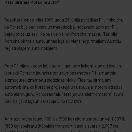
Pats pirmais Porsche auto?
Rezultātā Vīnes ielās 1898.gada 26.jūnijā parādījās P1. Ir skaidrs,
ka Poršē bija pārliecība un mērķtiecība, nodēvējot auto par P1,
paļaujoties uz sevi, ka būs vēl vairāk Porsche mašīnu. Tas bija
Porsche pirmais auto, un tas bija arī viens no pirmajiem Austrijā
reģistrētajiem automobiļiem.
Pats P1 bija diezgan labs auto – gan tam laikam, gan arī šodien.
Iepriekš Porsche jaunais riteņu rumbas motors P1 izmantoja
aizmugurē uzmontētu piedziņas bloku. Tieši tā, pirmajam
automobilim, ko Porsche projektēja un uzbūvēja motors atradās
auto aizmugurē. Poršē radītais “astoņstūra elektromotors” svēra
287 lbs (130 kg) un saražoja 3 hp (2,2 kW).
Ar mazo radīto jaudu,100 lbs (500 kg) akumulatoru un vēl 1 897 lb
(860 kg) spēkratu (kopējais transportlīdzekļa svars ir 2,997 lbs