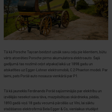
Tā kā Porsche Taycan beidzot uzsāk savu ceļu pie klientiem, būtu
vērts atcerēties Porsche pirmo akumulatora elektroauto. Šajā
gadījumā tas nozīmē ceļot atpakaļ laikā uz 1898.gadu un
atskatīties uz Egger-Lohner elektromobili, C.2 Phaeton modeli. Par
laimi, pats Poršē auto nosauca vienkārši par P1.
Tā kā jauneklis Ferdinands Poršē sajūsminājās par elektrību un
izvēlējās nesekot sava tēva, mazpilsētiņas skārdnieka, pēdās,
1893.gadā viņš 18 gadu vecumā pārcēlās uz Vīni, lai sāktu
stažēšanos elektrofirmā Bela Egger & Co, vienlaikus studējot