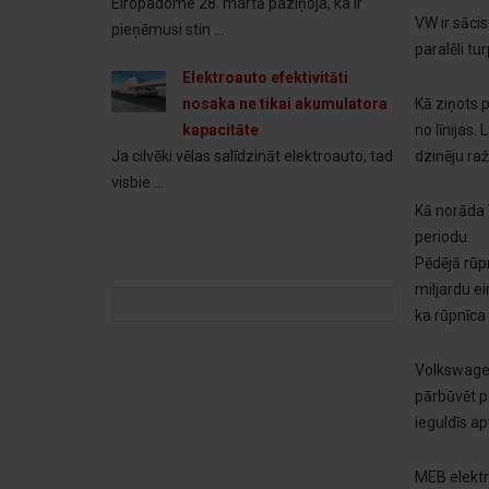
Eiropadome 28. martā paziņoja, ka ir
VW ir sāci
pieņēmusi stin ...
paralēli t
Elektroauto efektivitāti
Kā ziņots p
nosaka ne tikai akumulatora
no līnijas.
kapacitāte
dzinēju ra
Ja cilvēki vēlas salīdzināt elektroauto, tad
visbie ...
Kā norāda 
periodu.
Pēdējā rūp
miljardu e
Meklēt:
ka rūpnīca
Volkswagen
pārbūvēt 
ieguldīs ap
MEB elektr