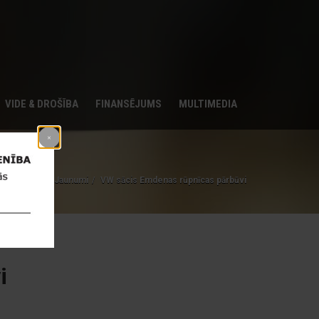
VIDE & DROŠĪBA
FINANSĒJUMS
MULTIMEDIA
Home
Jaunumi
VW sācis Emdenas rūpnīcas pārbūvi
i