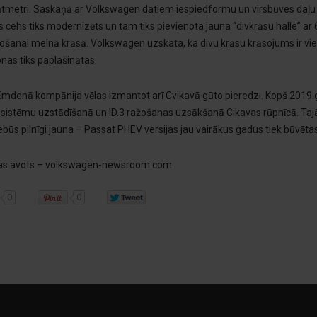
tmetri. Saskaņā ar Volkswagen datiem iespiedformu un virsbūves daļu c
 cehs tiks modernizēts un tam tiks pievienota jauna “divkrāsu halle” a
ošanai melnā krāsā. Volkswagen uzskata, ka divu krāsu krāsojums ir vie
nas tiks paplašinātas.
Emdenā kompānija vēlas izmantot arī Cvikavā gūto pieredzi. Kopš 2019.g
i sistēmu uzstādīšanā un ID.3 ražošanas uzsākšanā Cikavas rūpnīcā. Ta
s pilnīgi jauna – Passat PHEV versijas jau vairākus gadus tiek būvētas t
jas avots – volkswagen-newsroom.com
0
0