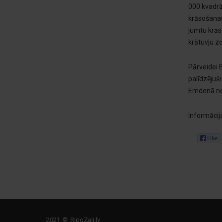
000 kvadrā
krāsošanas
jumtu krās
krātuvju zo
Pārveidei 
palīdzējuš
Emdenā nebū
Informāci
2021 © RipoZaļi.lv