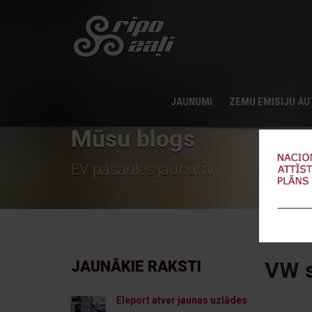
JAUNUMI
ZEMU EMISIJU A
Mūsu blogs
EV pasaules jaunumi
VW s
JAUNĀKIE RAKSTI
Eleport atver jaunas uzlādes