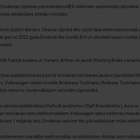
s Emdenas rūpnīcas pārveidošanu MEB elektrisko automobiļu ražošanai.
urpinās iekšdedzes dzinēju montāžu.
irms dažām dienām, Cikavas rūpnīcā tiks ražoti tikai elektroautomobiļi u
 Lai gan no 2022.gada Emdenā tiks būvēts ID.4 un citi elektroauto modeļi, 
žošanu.
VW, Passat sedana un Variant, Arteon un jaunā Shooting Brake variantu
nīcas paplašināšanās posmā tehniskās ražošanas jauda ir paredzēta līdz
iro, Volkswagen valdes loceklis Andreass Tostmans (Andreas Tostmann),
 būs viena no modernākajām ražotnēm rūpniecībā.
 zīmola izpilddirektors Ralfs Brandšteters (Ralf Brandstätter), kurš no
par ražošanas vietu elektromobiļiem Volkswagen spiež sistēmas maiņ
tuveni 1 miljardu eiro. Emdenas ražotne tiks pārveidota par mūsu elektr
oinženieriem paralēlai elektromobiļu un iekšdedzes dzinēju auto ražošan