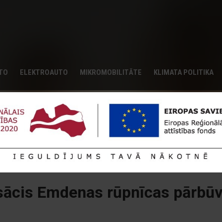
UTO
ELEKTROAUTO
MIKROMOBILITĀTE
KLIMATA POLITIKA
ācis Emdenas rūpnīcas pārbūv