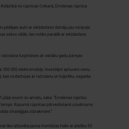
 Atšķirībā no rūpnīcas Cvikavā, Emdenas rūpnīca
n pēdējais auto ar iekšdedzes dzinēju jau noripojis
kas sekos vēlāk, tas notiks paralēli ar iekšdedzes
 ražošana turpināsies ar vairāku gadu pārejas
 300 000 elektromobiļu. Investējot aptuveni vienu
 kas nodarbojas ar ražošanu un loģistiku, sagaida,
 1.jūlijā ieņem šo amatu, saka: “Emdenas rūpnīcu
as temps. Kopumā rūpnīcas pārveidošanā uzņēmums
iskās stratēģijas stūrakmeni.”
ai tiks izbūvēta jauna montāžas halle ar platību 50