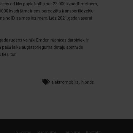
ehs arī tiks paplašināts par 23 000 kvadrātmetriem,
r 6000 kvadrātmetriem, paredzēta transportlīdzekļu
na no ID. saimes iezīmēm. Līdz 2021.gada vasarai
ada rudens vairāki Emden rūpnīcas darbinieki ir
jā pašā laikā augstsprieguma detaļu apstrāde
ieši tur.
,
elektromobīlis
hibrīds
Sākums
Par mums
Jaunumi
Kontakti