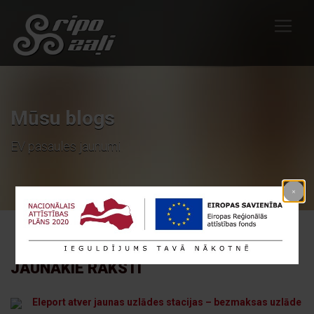
Mūsu blogs
EV pasaules jaunumi
JAUNĀKIE RAKSTI
Eleport atver jaunas uzlādes stacijas – bezmaksas uzlāde