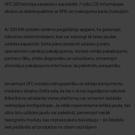
UFC 200 lietotāja sasaistei ir paredzēts 7 collu LCD informācijas
ekrāns un skārienpaliktnis ar RFID un maksājumu karšu funkcijām.
Ar 200 kW uzlādes sistēmu piegādātājs apgalvo, ka gatavojas
nākotnes elektromobiļiem, kas var sasniegt tik lielas jaudas
uzlādes kapacitāti. Delta plāno piedāvāt uzlādes punktu
operatoriem vairākus pakalpojumus, tostarp vietējo pakalpojumu
partneru tīklu, attālo diagnostiku un uzturēšanu, izmantojot
atsevišķus pakalpojumu interfeisus, lai palielinātu pieejamību.
Izmantojot UFC modeļu mērogojamību un iekšējo komponentu
modulāro dizainu, Delta sola, ka tas ir drošs ieguldījums nākotnē.
Atkarībā no atrašanās vietas platformu var izmantot dažādās
veiktspējas konfigurācijās. Ja vēlāk nepieciešama lielāka jauda, tad
ultra-ātru uzlādes jaudu var palielināt, pievienojot vairāk
taisngriežu moduļu, kas neprasa jaunu būvatļauju – šis līdzeklis
tiek piedāvāts arī produktos no citiem ražotājiem.