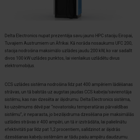
Delta Electronics nupat prezentēja savu jauno HPC staciju Eiropai,
Tuvajiem Austrumiem un Āfrikai. Kā norāda nosaukums UFC 200,
stacija nodrošina maksimālo uzlādes jaudu 200 kW, ko var sadalīt
divos 100 kW uzlādes punktos, lai vienlaikus uzlādētu divus
elektromobiļus.
CCS uzlādes sistēma nodrošina līdz pat 400 ampēriem lādēšanas
strāvas, un tā balstās uz augstas jaudas CCS kabeļa/savienotāja
sistēmu, kas nav dzesēta ar šķidrumu. Delta Electronics sistēma,
ko uzņēmums dēvē par “novatorisku temperatūras pārvaldības
sistēmu”, ir neparasta, jo bezšķidruma dzesēšana pie maksimālās
uzlādes strāvas ir 400 ampēri, un tā ir izstrādāta, lai palielinātu
efektivitāti par līdz pat 1,2 procentiem, salīdzinot ar šķidrās
dzesēšanas kabeļu sistēmām ar tādu pašu ampēru daudzumu.