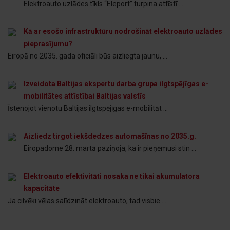
Elektroauto uzlādes tīkls “Eleport” turpina attīstī ...
Kā ar esošo infrastruktūru nodrošināt elektroauto uzlādes
pieprasījumu?
Eiropā no 2035. gada oficiāli būs aizliegta jaunu, ...
Izveidota Baltijas ekspertu darba grupa ilgtspējīgas e-
mobilitātes attīstībai Baltijas valstīs
Īstenojot vienotu Baltijas ilgtspējīgas e-mobilitāt ...
Aizliedz tirgot iekšdedzes automašīnas no 2035.g.
Eiropadome 28. martā paziņoja, ka ir pieņēmusi stin ...
Elektroauto efektivitāti nosaka ne tikai akumulatora
kapacitāte
Ja cilvēki vēlas salīdzināt elektroauto, tad visbie ...