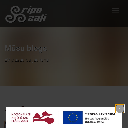
Mūsu blogs
EV pasaules jaunumi
JAUNĀKIE RAKSTI
Eleport atver jaunas uzlādes stacijas – bezmaksas