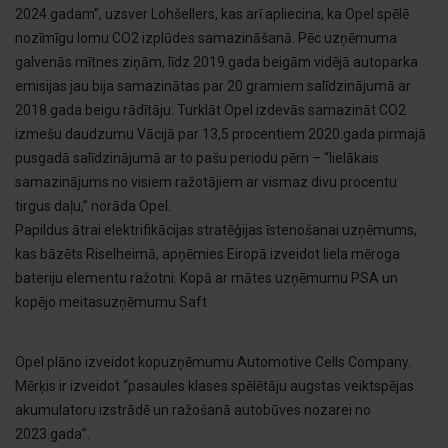
2024.gadam”, uzsver Lohšellers, kas arī apliecina, ka Opel spēlē
nozīmīgu lomu CO2 izplūdes samazināšanā. Pēc uzņēmuma
galvenās mītnes ziņām, līdz 2019.gada beigām vidējā autoparka
emisijas jau bija samazinātas par 20 gramiem salīdzinājumā ar
2018.gada beigu rādītāju. Turklāt Opel izdevās samazināt CO2
izmešu daudzumu Vācijā par 13,5 procentiem 2020.gada pirmajā
pusgadā salīdzinājumā ar to pašu periodu pērn – “lielākais
samazinājums no visiem ražotājiem ar vismaz divu procentu
tirgus daļu,” norāda Opel.
Papildus ātrai elektrifikācijas stratēģijas īstenošanai uzņēmums,
kas bāzēts Riselheimā, apņēmies Eiropā izveidot liela mēroga
bateriju elementu ražotni. Kopā ar mātes uzņēmumu PSA un
kopējo meitasuzņēmumu Saft
Opel plāno izveidot kopuzņēmumu Automotive Cells Company.
Mērķis ir izveidot “pasaules klases spēlētāju augstas veiktspējas
akumulatoru izstrādē un ražošanā autobūves nozarei no
2023.gada”.