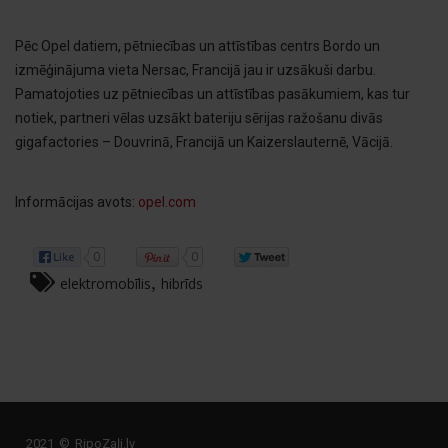
Pēc Opel datiem, pētniecības un attīstības centrs Bordo un
izmēģinājuma vieta Nersac, Francijā jau ir uzsākuši darbu.
Pamatojoties uz pētniecības un attīstības pasākumiem, kas tur
notiek, partneri vēlas uzsākt bateriju sērijas ražošanu divās
gigafactories – Douvrinā, Francijā un Kaizerslauternē, Vācijā.
Informācijas avots:
opel.com
0
0
,
elektromobīlis
hibrīds
2021 © RipoZaļi.lv