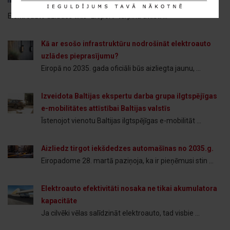
uzlāde
Elektroauto uzlādes tīkls “Eleport” turpina attīstī ...
Kā ar esošo infrastruktūru nodrošināt elektroauto
uzlādes pieprasījumu?
Eiropā no 2035. gada oficiāli būs aizliegta jaunu, ...
Izveidota Baltijas ekspertu darba grupa ilgtspējīgas
e-mobilitātes attīstībai Baltijas valstīs
Īstenojot vienotu Baltijas ilgtspējīgas e-mobilitāt ...
Aizliedz tirgot iekšdedzes automašīnas no 2035.g.
Eiropadome 28. martā paziņoja, ka ir pieņēmusi stin ...
Elektroauto efektivitāti nosaka ne tikai akumulatora
kapacitāte
Ja cilvēki vēlas salīdzināt elektroauto, tad visbie ...