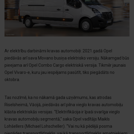
Ar elektrību darbināmi kravas automobiļi: 2021.gadā Opel
piedāvās arī sava Movano busiņa elektrisko versiju. Nākamgad būs
pieejama arī Opel Combo Cargo elektriskā versija. Tikmēr jaunais
Opel Vivaro-e, kuru jau iespējams pasūtīt, tiks piegādāts no
oktobra.
Tas nozīmē, ka no nākamā gada uzņēmums, kas atrodas
Riselsheimā, Vācijā, piedāvās arī pilna vieglo kravas automobiļu
klāsta elektriskās versijas. “Elektrifikācija ir īpaši svarīga vieglo
kravas automobiļu segmentā,” saka Opel vadītājs Maikls
Lohšellers (Michael Lohscheller). “Vai nu kā pēdējā posma
piegādes transportlīdzeklis, vai kā transportlīdzeklis amatniekiem: