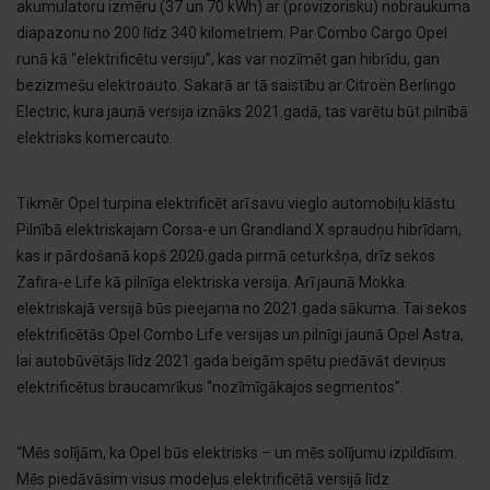
akumulatoru izmēru (37 un 70 kWh) ar (provizorisku) nobraukuma
diapazonu no 200 līdz 340 kilometriem. Par Combo Cargo Opel
runā kā “elektrificētu versiju”, kas var nozīmēt gan hibrīdu, gan
bezizmešu elektroauto. Sakarā ar tā saistību ar Citroën Berlingo
Electric, kura jaunā versija iznāks 2021.gadā, tas varētu būt pilnībā
elektrisks komercauto.
Tikmēr Opel turpina elektrificēt arī savu vieglo automobiļu klāstu.
Pilnībā elektriskajam Corsa-e un Grandland X spraudņu hibrīdam,
kas ir pārdošanā kopš 2020.gada pirmā ceturkšņa, drīz sekos
Zafira-e Life kā pilnīga elektriska versija. Arī jaunā Mokka
elektriskajā versijā būs pieejama no 2021.gada sākuma. Tai sekos
elektrificētās Opel Combo Life versijas un pilnīgi jaunā Opel Astra,
lai autobūvētājs līdz 2021.gada beigām spētu piedāvāt deviņus
elektrificētus braucamrīkus “nozīmīgākajos segmentos”.
“Mēs solījām, ka Opel būs elektrisks – un mēs solījumu izpildīsim.
Mēs piedāvāsim visus modeļus elektrificētā versijā līdz