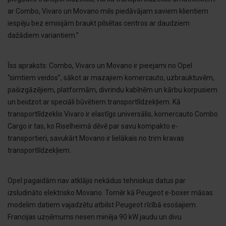
ar Combo, Vivaro un Movano mēs piedāvājam saviem klientiem
iespēju bez emisijām braukt pilsētas centros ar daudziem
dažādiem variantiem.”
Īss apraksts: Combo, Vivaro un Movano ir pieejami no Opel
“simtiem veidos”, sākot ar mazajiem komercauto, uzbrauktuvēm,
pašizgāzējiem, platformām, divrindu kabīnēm un kārbu korpusiem
un beidzot ar speciāli būvētiem transportlīdzekļiem. Kā
transportlīdzeklis Vivaro ir elastīgs universālis, komercauto Combo
Cargo ir tas, ko Riselheimā dēvē par savu kompakto e-
transportieri, savukārt Movano ir lielākais no trim kravas
transportlīdzekļiem.
Opel pagaidām nav atklājis nekādus tehniskus datus par
izsludināto elektrisko Movano. Tomēr kā Peugeot e-boxer māsas
modelim datiem vajadzētu atbilst Peugeot rīcībā esošajiem.
Francijas uzņēmums nesen minēja 90 kW jaudu un divu