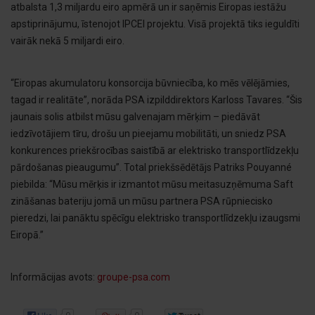
atbalsta 1,3 miljardu eiro apmērā un ir saņēmis Eiropas iestāžu
apstiprinājumu, īstenojot IPCEI projektu. Visā projektā tiks ieguldīti
vairāk nekā 5 miljardi eiro.
“Eiropas akumulatoru konsorcija būvniecība, ko mēs vēlējāmies,
tagad ir realitāte”, norāda PSA izpilddirektors Karloss Tavares. “Šis
jaunais solis atbilst mūsu galvenajam mērķim – piedāvāt
iedzīvotājiem tīru, drošu un pieejamu mobilitāti, un sniedz PSA
konkurences priekšrocības saistībā ar elektrisko transportlīdzekļu
pārdošanas pieaugumu”. Total priekšsēdētājs Patriks Pouyanné
piebilda: “Mūsu mērķis ir izmantot mūsu meitasuzņēmuma Saft
zināšanas bateriju jomā un mūsu partnera PSA rūpniecisko
pieredzi, lai panāktu spēcīgu elektrisko transportlīdzekļu izaugsmi
Eiropā.”
Informācijas avots:
groupe-psa.com