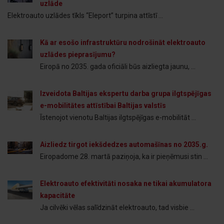
uzlāde
Elektroauto uzlādes tīkls “Eleport” turpina attīstī ...
Kā ar esošo infrastruktūru nodrošināt elektroauto
uzlādes pieprasījumu?
Eiropā no 2035. gada oficiāli būs aizliegta jaunu, ...
Izveidota Baltijas ekspertu darba grupa ilgtspējīgas
e-mobilitātes attīstībai Baltijas valstīs
Īstenojot vienotu Baltijas ilgtspējīgas e-mobilitāt ...
Aizliedz tirgot iekšdedzes automašīnas no 2035.g.
Eiropadome 28. martā paziņoja, ka ir pieņēmusi stin ...
Elektroauto efektivitāti nosaka ne tikai akumulatora
kapacitāte
Ja cilvēki vēlas salīdzināt elektroauto, tad visbie ...