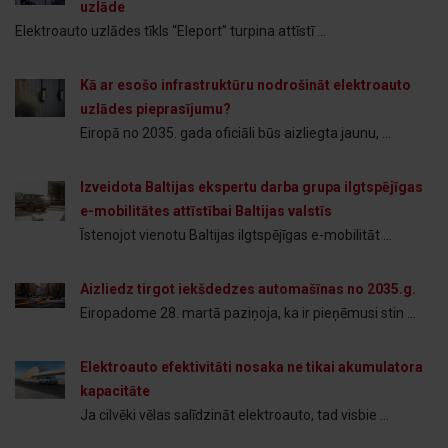
uzlāde
Elektroauto uzlādes tīkls “Eleport” turpina attīstī ...
Kā ar esošo infrastruktūru nodrošināt elektroauto
uzlādes pieprasījumu?
Eiropā no 2035. gada oficiāli būs aizliegta jaunu, ...
Izveidota Baltijas ekspertu darba grupa ilgtspējīgas
e-mobilitātes attīstībai Baltijas valstīs
Īstenojot vienotu Baltijas ilgtspējīgas e-mobilitāt ...
Aizliedz tirgot iekšdedzes automašīnas no 2035.g.
Eiropadome 28. martā paziņoja, ka ir pieņēmusi stin ...
Elektroauto efektivitāti nosaka ne tikai akumulatora
kapacitāte
Ja cilvēki vēlas salīdzināt elektroauto, tad visbie ...