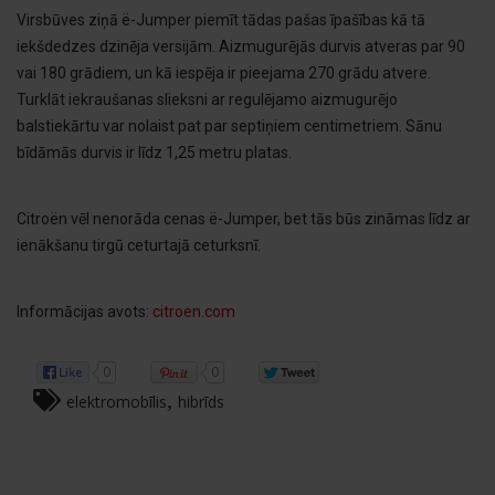
Virsbūves ziņā ë-Jumper piemīt tādas pašas īpašības kā tā
iekšdedzes dzinēja versijām. Aizmugurējās durvis atveras par 90
vai 180 grādiem, un kā iespēja ir pieejama 270 grādu atvere.
Turklāt iekraušanas slieksni ar regulējamo aizmugurējo
balstiekārtu var nolaist pat par septiņiem centimetriem. Sānu
bīdāmās durvis ir līdz 1,25 metru platas.
Citroën vēl nenorāda cenas ë-Jumper, bet tās būs zināmas līdz ar
ienākšanu tirgū ceturtajā ceturksnī.
Informācijas avots:
citroen.com
0
0
,
elektromobīlis
hibrīds