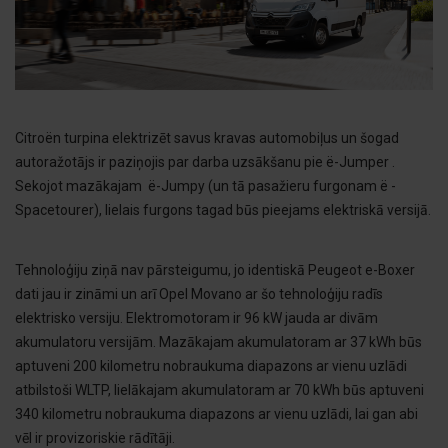
Citroën turpina elektrizēt savus kravas automobiļus un šogad
autoražotājs ir paziņojis par darba uzsākšanu pie ë-Jumper .
Sekojot mazākajam ë-Jumpy (un tā pasažieru furgonam ë -
Spacetourer), lielais furgons tagad būs pieejams elektriskā versijā.
Tehnoloģiju ziņā nav pārsteigumu, jo identiskā Peugeot e-Boxer
dati jau ir zināmi un arī Opel Movano ar šo tehnoloģiju radīs
elektrisko versiju. Elektromotoram ir 96 kW jauda ar divām
akumulatoru versijām. Mazākajam akumulatoram ar 37 kWh būs
aptuveni 200 kilometru nobraukuma diapazons ar vienu uzlādi
atbilstoši WLTP, lielākajam akumulatoram ar 70 kWh būs aptuveni
340 kilometru nobraukuma diapazons ar vienu uzlādi, lai gan abi
vēl ir provizoriskie rādītāji.