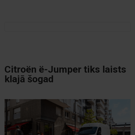
Meklēt:
Citroën ë-Jumper tiks laists
klajā šogad