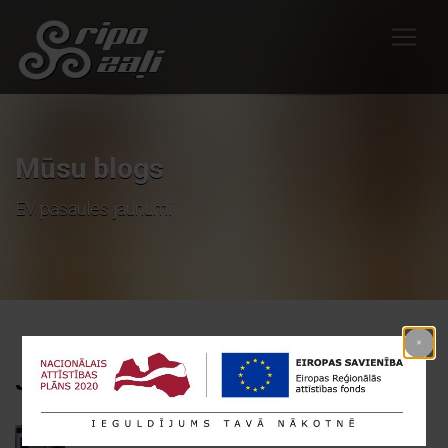
Mūsu blogs
EV pasaules jaunumi
JAUNĀKIE RAKSTI
Eleport atver jaunas uzlādes stacijas – bezmaksas