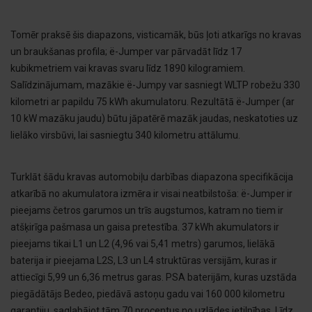
Tomēr praksē šis diapazons, visticamāk, būs ļoti atkarīgs no kravas
un braukšanas profila; ë-Jumper var pārvadāt līdz 17
kubikmetriem vai kravas svaru līdz 1890 kilogramiem.
Salīdzinājumam, mazākie ë-Jumpy var sasniegt WLTP robežu 330
kilometri ar papildu 75 kWh akumulatoru. Rezultātā ë-Jumper (ar
10 kW mazāku jaudu) būtu jāpatērē mazāk jaudas, neskatoties uz
lielāko virsbūvi, lai sasniegtu 340 kilometru attālumu.
Turklāt šādu kravas automobiļu darbības diapazona specifikācija
atkarībā no akumulatora izmēra ir visai neatbilstoša: ë-Jumper ir
pieejams četros garumos un trīs augstumos, katram no tiem ir
atšķirīga pašmasa un gaisa pretestība. 37 kWh akumulators ir
pieejams tikai L1 un L2 (4,96 vai 5,41 metrs) garumos, lielākā
baterija ir pieejama L2S, L3 un L4 struktūras versijām, kuras ir
attiecīgi 5,99 un 6,36 metrus garas. PSA baterijām, kuras uzstāda
piegādātājs Bedeo, piedāvā astoņu gadu vai 160 000 kilometru
garantiju, saglabājot tām 70 procentus no uzlādes ietilpības. Līdz