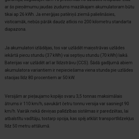
ar šo pieņēmumu jaudas zudums mazākajam akumulatoram būtu
tikai ap 26 kWh. Ja enerģijas patēriņš ziemā palielināsies,
visticamāk, nebūs pārāk daudz atlicis no 200 kilometru standarta
diapazona.
Ja akumulatori izlādējas, tos var uzlādēt maiņstrāvas uzlādes
iekārtā piecu stundu (37 kWh) vai septiņu stundu (70 kWh) laikā.
Baterijas var uzlādēt arī ar līdzstrāvu (CCS). Šādā gadījumā abiem
akumulatora variantiem ir nepieciešama viena stunda pie uzlādes
stacijas līdz 80 procentiem ar 50 kW.
Versijām ar pieļaujamo kopējo svaru 3,5 tonnas maksimālais
ātrums ir 110 km/h, savukārt četru tonnu versija var sasniegt 90
km/h. Vairāk nekā deviņas palīdzības sistēmas ir paredzētas, lai
atbalstītu vadītāju, tostarp opcija, kas spēj atklāt transportlīdzekļus
līdz 50 metru attālumā.