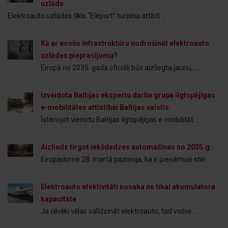
uzlāde
Elektroauto uzlādes tīkls “Eleport” turpina attīstī ...
Kā ar esošo infrastruktūru nodrošināt elektroauto
uzlādes pieprasījumu?
Eiropā no 2035. gada oficiāli būs aizliegta jaunu, ...
Izveidota Baltijas ekspertu darba grupa ilgtspējīgas
e-mobilitātes attīstībai Baltijas valstīs
Īstenojot vienotu Baltijas ilgtspējīgas e-mobilitāt ...
Aizliedz tirgot iekšdedzes automašīnas no 2035.g.
Eiropadome 28. martā paziņoja, ka ir pieņēmusi stin ...
Elektroauto efektivitāti nosaka ne tikai akumulatora
kapacitāte
Ja cilvēki vēlas salīdzināt elektroauto, tad visbie ...