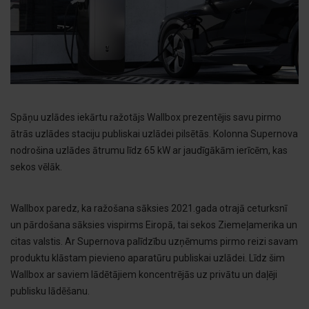
Spāņu uzlādes iekārtu ražotājs Wallbox prezentējis savu pirmo
ātrās uzlādes staciju publiskai uzlādei pilsētās. Kolonna Supernova
nodrošina uzlādes ātrumu līdz 65 kW ar jaudīgākām ierīcēm, kas
sekos vēlāk.
Wallbox paredz, ka ražošana sāksies 2021.gada otrajā ceturksnī
un pārdošana sāksies vispirms Eiropā, tai sekos Ziemeļamerika un
citas valstis. Ar Supernova palīdzību uzņēmums pirmo reizi savam
produktu klāstam pievieno aparatūru publiskai uzlādei. Līdz šim
Wallbox ar saviem lādētājiem koncentrējās uz privātu un daļēji
publisku lādēšanu.