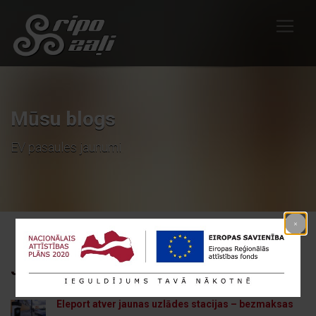
Mūsu blogs
EV pasaules jaunumi
JAUNĀKIE RAKSTI
Eleport atver jaunas uzlādes stacijas – bezmaksas