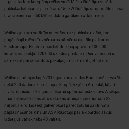
tirgus startam kompānija vēlas virzīt tālāku lādētāju izstrādi
publiskai lietošanai, piemēram, 150 kW lādētāju starppilsētu dienas
braucieniem un 250 kW produktu garākiem attālumiem.
Wallbox jau bija norādījis orientāciju uz publisku uzlādi, kad
pagājušajā mēnesī uzņēmums pārņēma digitālo platformu
Electromaps. Electromaps lietotne ļauj aptuveni 100 000
lietotājiem piekļūt 120 000 uzlādes punktiem Dienvideiropā un
samaksāt par izmantoto pakalpojumu, izmantojot tālruni.
Wallbox darbojas kopš 2015.gada un atrodas Barselonā ar vairāk
nekā 250 darbiniekiem birojos Eiropā, Āzijā un Amerikā, kā arī
divās rūpnīcās. Tikai gada sākumā spāņi pabeidza savu A sērijas
finansēšanas kārtas otro daļu, kas atnesa uzņēmumam 23
miljonus eiro. Līdzekļi galvenokārt paredzēti, lai paātrinātu
paplašināšanos Ķīnā un ASV. Ražotājs pašlaik pārdod savus
lādētājus vairāk nekā 40 valstīs.