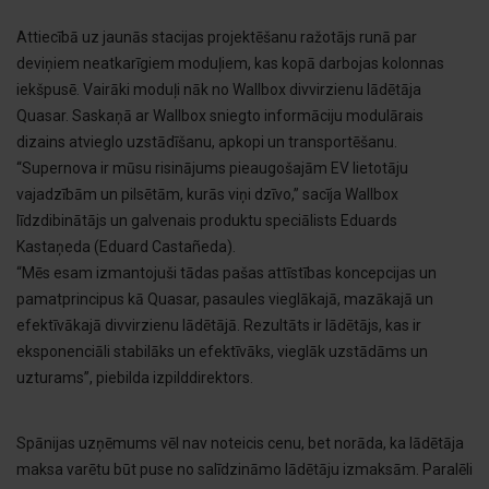
Attiecībā uz jaunās stacijas projektēšanu ražotājs runā par
deviņiem neatkarīgiem moduļiem, kas kopā darbojas kolonnas
iekšpusē. Vairāki moduļi nāk no Wallbox divvirzienu lādētāja
Quasar. Saskaņā ar Wallbox sniegto informāciju modulārais
dizains atvieglo uzstādīšanu, apkopi un transportēšanu.
“Supernova ir mūsu risinājums pieaugošajām EV lietotāju
vajadzībām un pilsētām, kurās viņi dzīvo,” sacīja Wallbox
līdzdibinātājs un galvenais produktu speciālists Eduards
Kastaņeda (Eduard Castañeda).
“Mēs esam izmantojuši tādas pašas attīstības koncepcijas un
pamatprincipus kā Quasar, pasaules vieglākajā, mazākajā un
efektīvākajā divvirzienu lādētājā. Rezultāts ir lādētājs, kas ir
eksponenciāli stabilāks un efektīvāks, vieglāk uzstādāms un
uzturams”, piebilda izpilddirektors.
Spānijas uzņēmums vēl nav noteicis cenu, bet norāda, ka lādētāja
maksa varētu būt puse no salīdzināmo lādētāju izmaksām. Paralēli