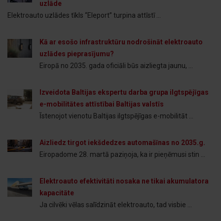
uzlāde
Elektroauto uzlādes tīkls “Eleport” turpina attīstī ...
Kā ar esošo infrastruktūru nodrošināt elektroauto
uzlādes pieprasījumu?
Eiropā no 2035. gada oficiāli būs aizliegta jaunu, ...
Izveidota Baltijas ekspertu darba grupa ilgtspējīgas
e-mobilitātes attīstībai Baltijas valstīs
Īstenojot vienotu Baltijas ilgtspējīgas e-mobilitāt ...
Aizliedz tirgot iekšdedzes automašīnas no 2035.g.
Eiropadome 28. martā paziņoja, ka ir pieņēmusi stin ...
Elektroauto efektivitāti nosaka ne tikai akumulatora
kapacitāte
Ja cilvēki vēlas salīdzināt elektroauto, tad visbie ...