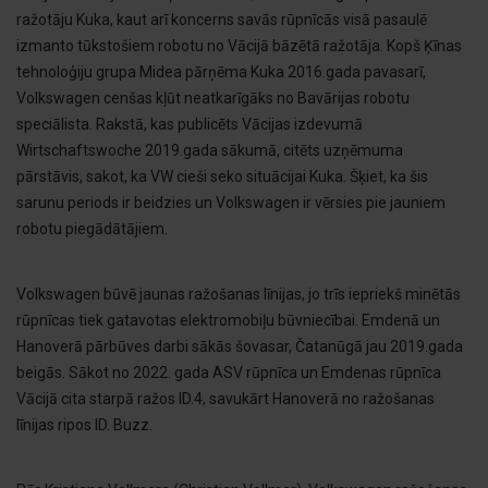
ražotāju Kuka, kaut arī koncerns savās rūpnīcās visā pasaulē
izmanto tūkstošiem robotu no Vācijā bāzētā ražotāja. Kopš Ķīnas
tehnoloģiju grupa Midea pārņēma Kuka 2016.gada pavasarī,
Volkswagen cenšas kļūt neatkarīgāks no Bavārijas robotu
speciālista. Rakstā, kas publicēts Vācijas izdevumā
Wirtschaftswoche 2019.gada sākumā, citēts uzņēmuma
pārstāvis, sakot, ka VW cieši seko situācijai Kuka. Šķiet, ka šis
sarunu periods ir beidzies un Volkswagen ir vērsies pie jauniem
robotu piegādātājiem.
Volkswagen būvē jaunas ražošanas līnijas, jo trīs iepriekš minētās
rūpnīcas tiek gatavotas elektromobiļu būvniecībai. Emdenā un
Hanoverā pārbūves darbi sākās šovasar, Čatanūgā jau 2019.gada
beigās. Sākot no 2022. gada ASV rūpnīca un Emdenas rūpnīca
Vācijā cita starpā ražos ID.4, savukārt Hanoverā no ražošanas
līnijas ripos ID. Buzz.