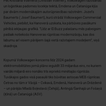
Pēc Kristiana Vollmera (Christian Vollmer), Volkswagen ražošanas
un loģistikas padomes locekļa teiktā, Emdena un Čatanūga kļūs
par divām modernākajām autorūpniecības ražotnēm. Jozefs
Baumerts ( Josef Baumert), kurš strādā Volkswagen Commercial
Vehicles, piebilst, ka Hanoverā uzskata, ka pārbūves pasākumi
pilnībā iekļaujas grafikā. “Līdz ar ID.Buzz palaišanu mēs pabeigsim
pašlaik notiekošo Hanoveras rūpnīcas modernizāciju, kas dos
labumu arī visiem pārējiem šajā vietā ražotajiem modeļiem”, viņš
skaidroja.
Kopumā Volkswagen koncerns līdz 2024.gadam
elektromobilitātes jomā plāno ieguldīt 33 miljardus eiro, no kuriem
vairāki miljardi eiro nonāks trīs iepriekš minētajās rūpnīcās.
Tuvākajos gados visā pasaulē tiks būvētas astoņas MEB rūpnīcas.
Četras no tām ir Vācijā – Cvikavā, Emdenā, Hanoverā un Drēzdenē
– un pārējās Mladā Boļeslavā (Čehijā), Antingā/Šanhajā un Fošaņā
(Ķīnā) un Čatanūgā (ASV).