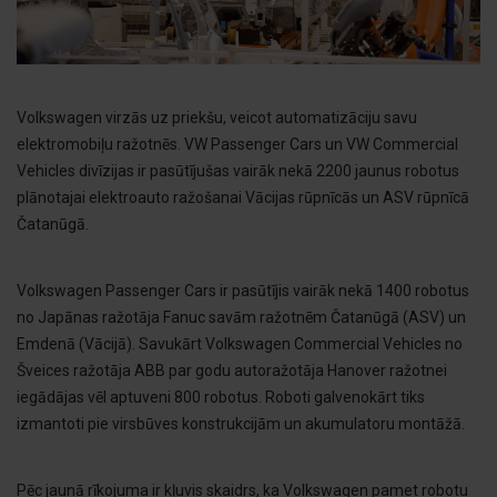
Volkswagen virzās uz priekšu, veicot automatizāciju savu
elektromobiļu ražotnēs. VW Passenger Cars un VW Commercial
Vehicles divīzijas ir pasūtījušas vairāk nekā 2200 jaunus robotus
plānotajai elektroauto ražošanai Vācijas rūpnīcās un ASV rūpnīcā
Čatanūgā.
Volkswagen Passenger Cars ir pasūtījis vairāk nekā 1400 robotus
no Japānas ražotāja Fanuc savām ražotnēm Čatanūgā (ASV) un
Emdenā (Vācijā). Savukārt Volkswagen Commercial Vehicles no
Šveices ražotāja ABB par godu autoražotāja Hanover ražotnei
iegādājas vēl aptuveni 800 robotus. Roboti galvenokārt tiks
izmantoti pie virsbūves konstrukcijām un akumulatoru montāžā.
Pēc jaunā rīkojuma ir kļuvis skaidrs, ka Volkswagen pamet robotu