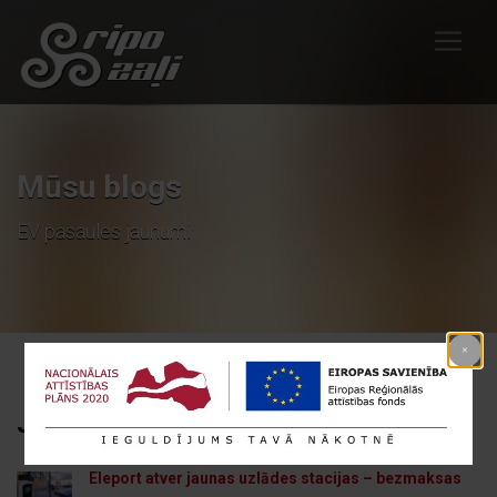
Mūsu blogs
EV pasaules jaunumi
JAUNĀKIE RAKSTI
Eleport atver jaunas uzlādes stacijas – bezmaksas